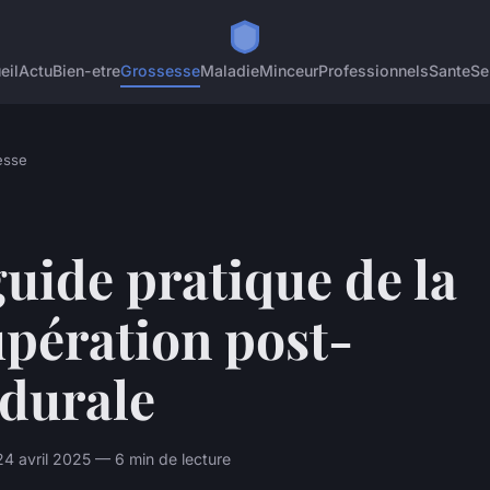
eil
Actu
Bien-etre
Grossesse
Maladie
Minceur
Professionnels
Sante
Se
esse
uide pratique de la
upération post-
idurale
 avril 2025 — 6 min de lecture