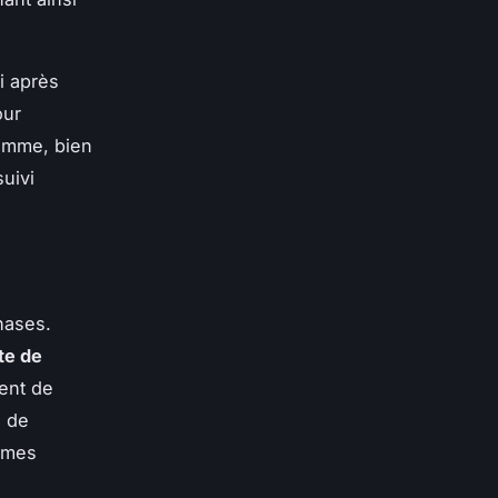
i après
our
somme, bien
uivi
hases.
te de
ent de
l de
emmes