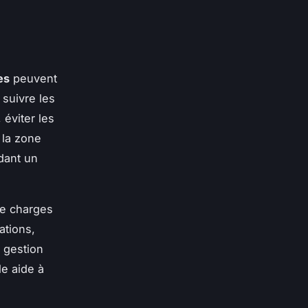
es
peuvent
 suivre les
 éviter les
 la zone
dant un
de charges
ations,
e gestion
le aide à