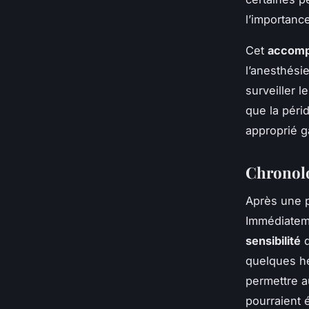
l’importanc
Cet
accom
l’anesthésie
surveiller 
que la péri
approprié g
Chronolo
Après une p
Immédiateme
sensibilité
d
quelques he
permettre a
pourraient 