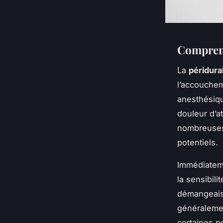
Comprendr
La
péridura
l’accouchem
anesthésiqu
douleur d’a
nombreuses
potentiels.
Immédiatem
la sensibili
démangeaiso
généralemen
certaines p