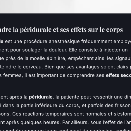
e la péridurale et ses effets sur le corps
le
est une procédure anesthésique fréquemment employ
ent pour soulager la douleur. Elle consiste à injecter un
e près de la moelle épinière, empêchant ainsi les signau
tteindre le cerveau. Bien que ses avantages soient clairs
 femmes, il est important de comprendre ses
effets sec
ent après la
péridurale
, la patiente peut ressentir une di
té dans la partie inférieure du corps, et parfois des frisso
ns. Ces réactions temporaires sont normales et s’esto
t après quelques heures. Par ailleurs, sous l’effet de l’a
euvent éprouver un léger sentiment de confusion, soulign