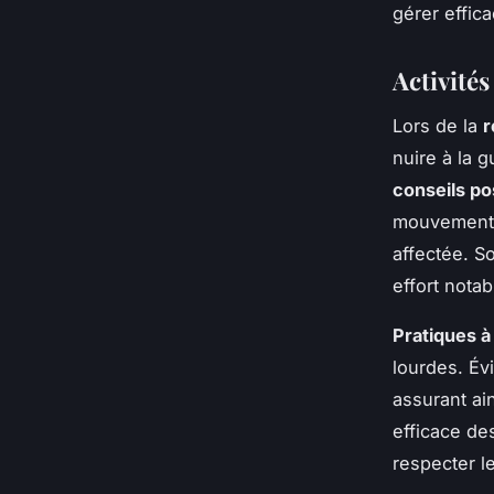
gérer effic
Activités
Lors de la
r
nuire à la g
conseils po
mouvements 
affectée. S
effort notab
Pratiques à
lourdes. Év
assurant ain
efficace d
respecter l