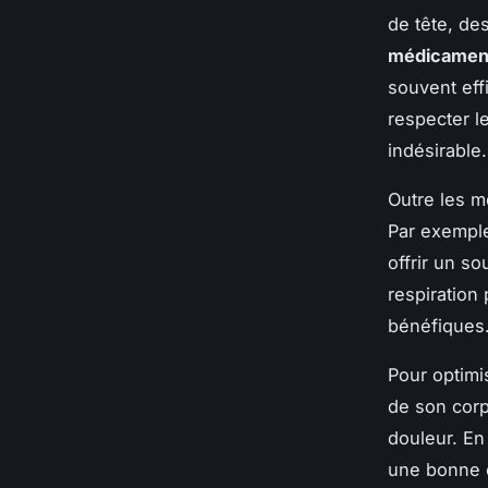
de tête, de
médicamen
souvent eff
respecter l
indésirable.
Outre les m
Par exemple
offrir un s
respiration
bénéfiques
Pour optimis
de son corp
douleur. En
une bonne c