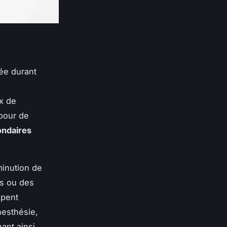
ée durant
x de
 pour de
ondaires
minution de
ns ou des
mpent
nesthésie,
ant ainsi