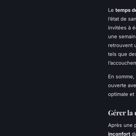
Le
temps d
l’état de sa
invitées à 
une semaine
retrouvent 
tels que de
l’accouchem
En somme, 
ouverte ave
optimale et
Gérer la 
Après une p
inconfort
da