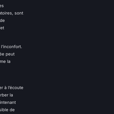
es
toires, sont
 de
fet
’inconfort.
tée peut
mme la
er à l’écoute
rber la
intenant
sible de