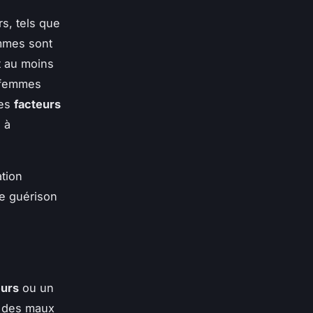
s, tels que
emmes sont
t au moins
s femmes
des
facteurs
 à
tion
ne guérison
eurs
ou un
e des maux