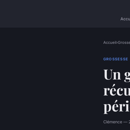
Accu
Accueil
›
Gross
GROSSESSE
Un g
réc
pér
Clémence — 24